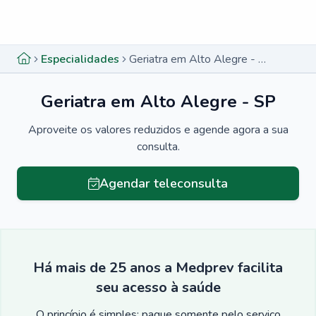
Menu lateral
Menu lateral
Especialidades
Geriatra em Alto Alegre - SP
Geriatra em Alto Alegre - SP
Aproveite os valores reduzidos e agende agora a sua
consulta.
Agendar teleconsulta
Há mais de 25 anos a Medprev facilita
seu acesso à saúde
O princípio é simples: pague somente pelo serviço