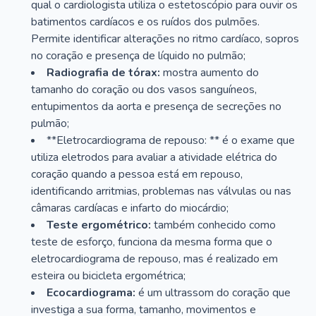
qual o cardiologista utiliza o estetoscópio para ouvir os
batimentos cardíacos e os ruídos dos pulmões.
Permite identificar alterações no ritmo cardíaco, sopros
no coração e presença de líquido no pulmão;
Radiografia de tórax:
mostra aumento do
tamanho do coração ou dos vasos sanguíneos,
entupimentos da aorta e presença de secreções no
pulmão;
**Eletrocardiograma de repouso: ** é o exame que
utiliza eletrodos para avaliar a atividade elétrica do
coração quando a pessoa está em repouso,
identificando arritmias, problemas nas válvulas ou nas
câmaras cardíacas e infarto do miocárdio;
Teste ergométrico:
também conhecido como
teste de esforço, funciona da mesma forma que o
eletrocardiograma de repouso, mas é realizado em
esteira ou bicicleta ergométrica;
Ecocardiograma:
é um ultrassom do coração que
investiga a sua forma, tamanho, movimentos e