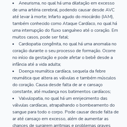
Aneurisma, no qual há uma dilatação em excesso
de uma artéria cerebral, podendo causar desde AVC
até levar à morte; Infarto agudo do miocárdio (IAM),
também conhecido como Ataque Cardíaco, no qual há
uma interrupção do fluxo sanguíneo até o coração. Em
muitos casos, pode ser fatal;
Cardiopatia congênita, no qual há uma anomalia no
coração durante o seu processo de formação. Ocorre
no início da gestação e pode afetar o bebê desde a
infância até a vida adulta;
Doença reumática cardíaca, sequela da febre
reumática que altera as válvulas e também músculos
do coração. Causa desde falta de ar e cansaço
constante, até mudança nos batimentos cardíacos;
Valvulopatia, no qual há um enrijecimento das
válvulas cardíacas, atrapalhando o bombeamento do
sangue para todo o corpo. Pode causar desde falta de
ar até cansaço em excesso, além de aumentar as
chances de surgirem arritmias e problemas graves