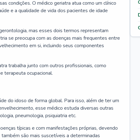
ssas condições. O médico geriatra atua como um clínico
úde e a qualidade de vida dos pacientes de idade
 gerontologia, mas esses dois termos representam
iatria se preocupa com as doenças mais frequentes entre
nvelhecimento em si, incluindo seus componentes
atra trabalha junto com outros profissionais, como
a e terapeuta ocupacional.
úde do idoso de forma global. Para isso, além de ter um
nvelhecimento, esse médico estuda diversas outras
ologia, pneumologia, psiquiatria etc.
oenças típicas e com manifestações próprias, devendo
os também são mais suscetíveis a determinadas