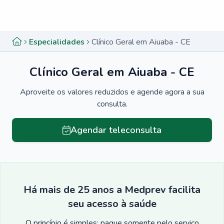
Menu lateral
Menu lateral
Especialidades
Clínico Geral em Aiuaba - CE
Clínico Geral em Aiuaba - CE
Aproveite os valores reduzidos e agende agora a sua
consulta.
Agendar teleconsulta
Há mais de 25 anos a Medprev facilita
seu acesso à saúde
O princípio é simples: pague somente pelo serviço