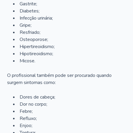
Gastrite;
Diabetes;
Infecção urinária;
Gripe;
Resfriado;
Osteoporose;
Hipertireoidismo;
Hipotireoidismo;
Micose.
O profissional também pode ser procurado quando
surgem sintomas como:
Dores de cabeça;
Dor no corpo;
Febre;
Refluxo;
Enjoo;
Tontura;