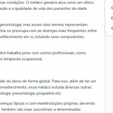
ssas condições. O médico geriatra atua como um clínico
úde e a qualidade de vida dos pacientes de idade
 gerontologia, mas esses dois termos representam
iatria se preocupa com as doenças mais frequentes entre
nvelhecimento em si, incluindo seus componentes
atra trabalha junto com outros profissionais, como
a e terapeuta ocupacional.
úde do idoso de forma global. Para isso, além de ter um
nvelhecimento, esse médico estuda diversas outras
ologia, pneumologia, psiquiatria etc.
oenças típicas e com manifestações próprias, devendo
os também são mais suscetíveis a determinadas