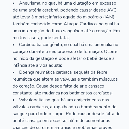
Aneurisma, no qual há uma dilatação em excesso
de uma artéria cerebral, podendo causar desde AVC
até levar à morte; Infarto agudo do miocárdio (IAM),
também conhecido como Ataque Cardíaco, no qual há
uma interrupção do fluxo sanguíneo até o coração. Em
muitos casos, pode ser fatal;
Cardiopatia congênita, no qual há uma anomalia no
coração durante o seu processo de formação. Ocorre
no início da gestação e pode afetar o bebê desde a
infância até a vida adulta;
Doença reumática cardíaca, sequela da febre
reumática que altera as válvulas e também músculos
do coração. Causa desde falta de ar e cansaço
constante, até mudança nos batimentos cardíacos;
Valvulopatia, no qual há um enrijecimento das
válvulas cardíacas, atrapalhando o bombeamento do
sangue para todo o corpo. Pode causar desde falta de
ar até cansaço em excesso, além de aumentar as
chances de surgirem arritmias e problemas graves