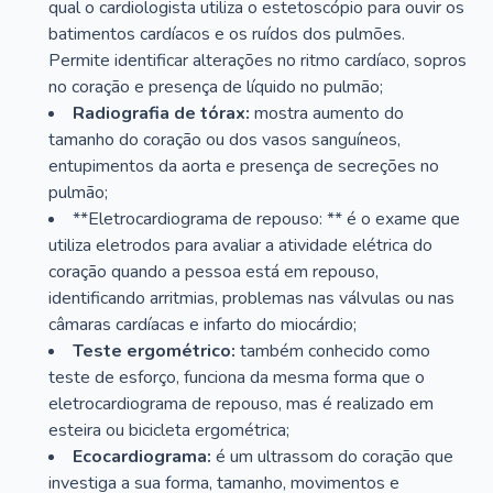
qual o cardiologista utiliza o estetoscópio para ouvir os
batimentos cardíacos e os ruídos dos pulmões.
Permite identificar alterações no ritmo cardíaco, sopros
no coração e presença de líquido no pulmão;
Radiografia de tórax:
mostra aumento do
tamanho do coração ou dos vasos sanguíneos,
entupimentos da aorta e presença de secreções no
pulmão;
**Eletrocardiograma de repouso: ** é o exame que
utiliza eletrodos para avaliar a atividade elétrica do
coração quando a pessoa está em repouso,
identificando arritmias, problemas nas válvulas ou nas
câmaras cardíacas e infarto do miocárdio;
Teste ergométrico:
também conhecido como
teste de esforço, funciona da mesma forma que o
eletrocardiograma de repouso, mas é realizado em
esteira ou bicicleta ergométrica;
Ecocardiograma:
é um ultrassom do coração que
investiga a sua forma, tamanho, movimentos e