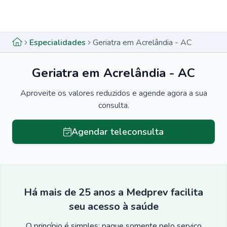
Menu lateral
Menu lateral
Especialidades
Geriatra em Acrelândia - AC
Geriatra em Acrelândia - AC
Aproveite os valores reduzidos e agende agora a sua
consulta.
Agendar teleconsulta
Há mais de 25 anos a Medprev facilita
seu acesso à saúde
O princípio é simples: pague somente pelo serviço