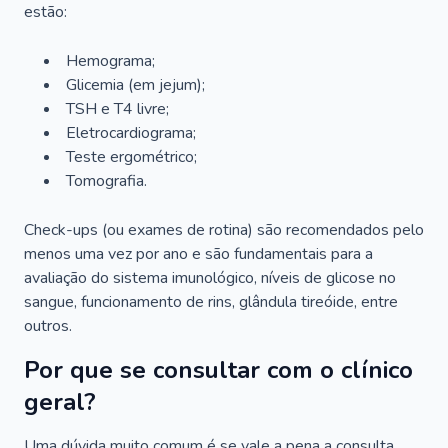
estão:
Hemograma;
Glicemia (em jejum);
TSH e T4 livre;
Eletrocardiograma;
Teste ergométrico;
Tomografia.
Check-ups (ou exames de rotina) são recomendados pelo
menos uma vez por ano e são fundamentais para a
avaliação do sistema imunológico, níveis de glicose no
sangue, funcionamento de rins, glândula tireóide, entre
outros.
Por que se consultar com o clínico
geral?
Uma dúvida muito comum é se vale a pena a consulta