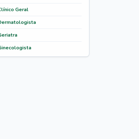
Clínico Geral
Dermatologista
Geriatra
Ginecologista