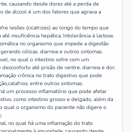
nte, causando desde dores até a perda de
o de álcool é um dos fatores que agrava a
ofre lesões (cicatrizes) ao longo do tempo que
é insuficiência hepática; Intolerância à lactose,
nzimática no organismo que impede a digestão
 gerando cólicas, diarreia e outros sintomas;
ável, no qual o intestino sofre com um
desconforto até prisão de ventre, diarreia e dor;
lamação crônica no trato digestivo que pode
ão,calafrios, entre outros sintomas;
há um processo inflamatório que pode afetar
estivo, como intestino grosso e delgado, além da
 no qual o organismo do paciente não digere o
;
inal, no qual há uma inflamação do trato
 principalmente à imunidade, causando desde