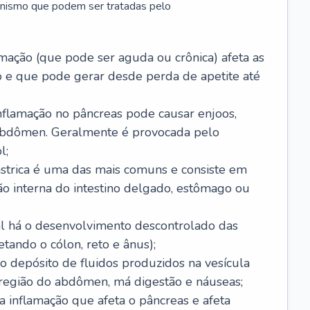
anismo que podem ser tratadas pelo
amação (que pode ser aguda ou crônica) afeta as
 e que pode gerar desde perda de apetite até
nflamação no pâncreas pode causar enjoos,
 abdômen. Geralmente é provocada pelo
l;
ástrica é uma das mais comuns e consiste em
ão interna do intestino delgado, estômago ou
ual há o desenvolvimento descontrolado das
etando o cólon, reto e ânus);
 o depósito de fluidos produzidos na vesícula
 região do abdômen, má digestão e náuseas;
a inflamação que afeta o pâncreas e afeta