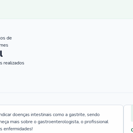
tos de
ames
l
 realizados
icar doenças intestinais como a gastrite, sendo
heça mais sobre o gastroenterologista, o profissional
as enfermidades!