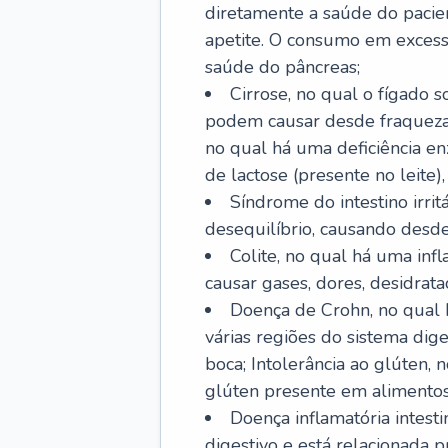
diretamente a saúde do pacie
apetite. O consumo em excess
saúde do pâncreas;
Cirrose, no qual o fígado s
podem causar desde fraqueza at
no qual há uma deficiência e
de lactose (presente no leite),
Síndrome do intestino irrit
desequilíbrio, causando desde 
Colite, no qual há uma inf
causar gases, dores, desidrataç
Doença de Crohn, no qual 
várias regiões do sistema dig
boca; Intolerância ao glúten,
glúten presente em alimentos
Doença inflamatória intest
digestivo e está relacionada