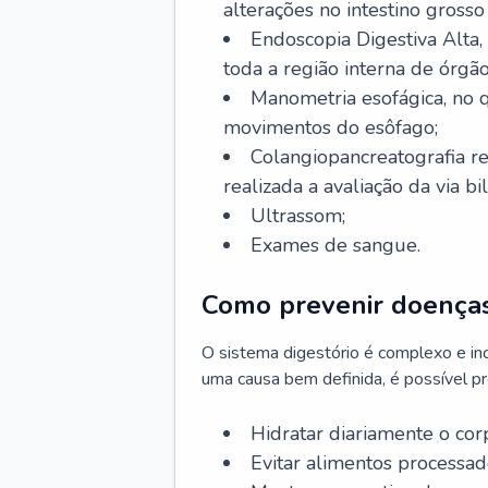
alterações no intestino grosso
Endoscopia Digestiva Alta
toda a região interna de órgã
Manometria esofágica, no q
movimentos do esôfago;
Colangiopancreatografia r
realizada a avaliação da via bil
Ultrassom;
Exames de sangue.
Como prevenir doenças
O sistema digestório é complexo e in
uma causa bem definida, é possível p
Hidratar diariamente o cor
Evitar alimentos processado