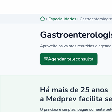
Menu lateral
Menu lateral
Especialidades
Gastroenterologi
Gastroenterolog
Aproveite os valores reduzidos e agende 
Agendar teleconsulta
Há mais de 25 anos
a Medprev facilita s
O princípio é simples: pague somente pelo