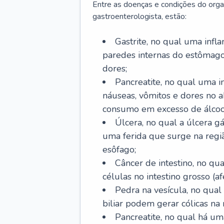
Entre as doenças e condições do org
gastroenterologista, estão:
Gastrite, no qual uma infl
paredes internas do estômago
dores;
Pancreatite, no qual uma i
náuseas, vômitos e dores no
consumo em excesso de álcoo
Úlcera, no qual a úlcera g
uma ferida que surge na regi
esôfago;
Câncer de intestino, no q
células no intestino grosso (af
Pedra na vesícula, no qual
biliar podem gerar cólicas na
Pancreatite, no qual há um