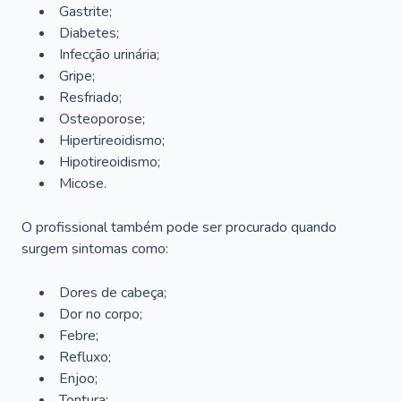
Gastrite;
Diabetes;
Infecção urinária;
Gripe;
Resfriado;
Osteoporose;
Hipertireoidismo;
Hipotireoidismo;
Micose.
O profissional também pode ser procurado quando
surgem sintomas como:
Dores de cabeça;
Dor no corpo;
Febre;
Refluxo;
Enjoo;
Tontura;