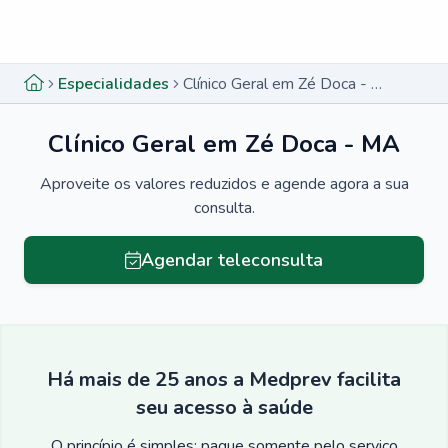
Menu lateral
Menu lateral
Especialidades
Clínico Geral em Zé Doca - MA
Clínico Geral em Zé Doca - MA
Aproveite os valores reduzidos e agende agora a sua
consulta.
Agendar teleconsulta
Há mais de 25 anos a Medprev facilita
seu acesso à saúde
O princípio é simples: pague somente pelo serviço