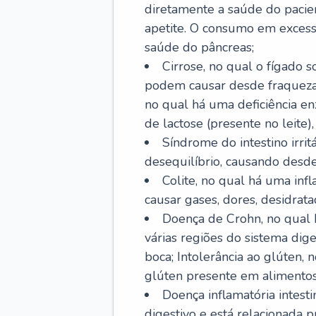
diretamente a saúde do pacie
apetite. O consumo em excess
saúde do pâncreas;
Cirrose, no qual o fígado s
podem causar desde fraqueza at
no qual há uma deficiência e
de lactose (presente no leite),
Síndrome do intestino irrit
desequilíbrio, causando desde 
Colite, no qual há uma inf
causar gases, dores, desidrataç
Doença de Crohn, no qual 
várias regiões do sistema dig
boca; Intolerância ao glúten,
glúten presente em alimentos
Doença inflamatória intest
digestivo e está relacionada