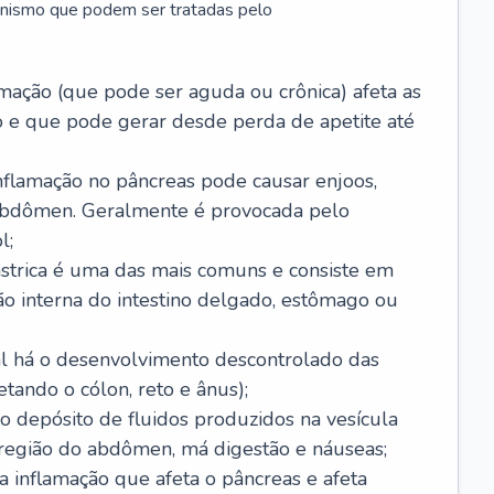
anismo que podem ser tratadas pelo
amação (que pode ser aguda ou crônica) afeta as
 e que pode gerar desde perda de apetite até
nflamação no pâncreas pode causar enjoos,
 abdômen. Geralmente é provocada pelo
l;
ástrica é uma das mais comuns e consiste em
ão interna do intestino delgado, estômago ou
ual há o desenvolvimento descontrolado das
etando o cólon, reto e ânus);
 o depósito de fluidos produzidos na vesícula
 região do abdômen, má digestão e náuseas;
a inflamação que afeta o pâncreas e afeta