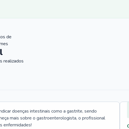
tos de
ames
l
 realizados
icar doenças intestinais como a gastrite, sendo
heça mais sobre o gastroenterologista, o profissional
as enfermidades!