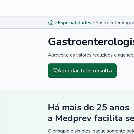
Menu lateral
Menu lateral
Especialidades
Gastroenterologi
Gastroenterolog
Aproveite os valores reduzidos e agende 
Agendar teleconsulta
Há mais de 25 anos
a Medprev facilita s
O princípio é simples: pague somente pelo