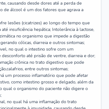
nte, causando desde dores até a perda de
o de álcool é um dos fatores que agrava a
ofre lesões (cicatrizes) ao longo do tempo que
é insuficiência hepática; Intolerância à lactose,
nzimática no organismo que impede a digestão
 gerando cólicas, diarreia e outros sintomas;
ável, no qual o intestino sofre com um
desconforto até prisão de ventre, diarreia e dor;
lamação crônica no trato digestivo que pode
ão,calafrios, entre outros sintomas;
há um processo inflamatório que pode afetar
estivo, como intestino grosso e delgado, além da
 no qual o organismo do paciente não digere o
;
inal, no qual há uma inflamação do trato
 principalmente à imunidade, causando desde