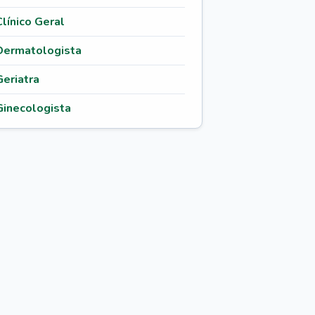
Clínico Geral
Dermatologista
Geriatra
Ginecologista