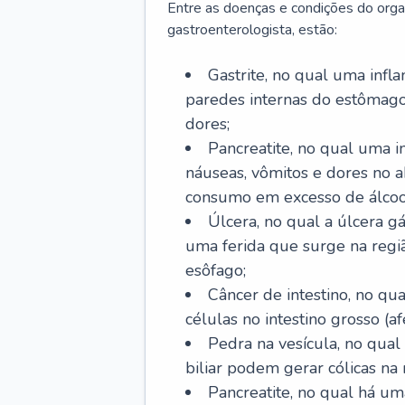
Entre as doenças e condições do org
gastroenterologista, estão:
Gastrite, no qual uma infl
paredes internas do estômago
dores;
Pancreatite, no qual uma i
náuseas, vômitos e dores no
consumo em excesso de álcoo
Úlcera, no qual a úlcera g
uma ferida que surge na regi
esôfago;
Câncer de intestino, no q
células no intestino grosso (af
Pedra na vesícula, no qual
biliar podem gerar cólicas na
Pancreatite, no qual há um