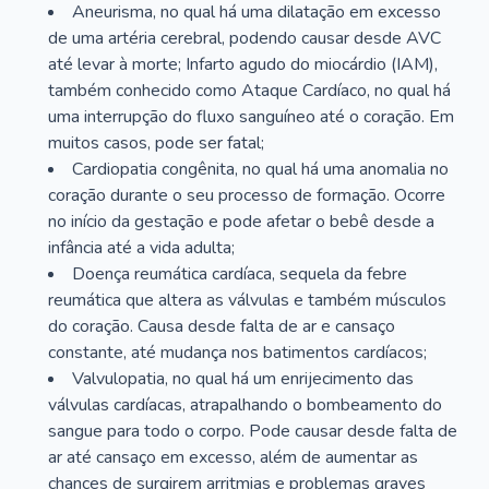
Aneurisma, no qual há uma dilatação em excesso
de uma artéria cerebral, podendo causar desde AVC
até levar à morte; Infarto agudo do miocárdio (IAM),
também conhecido como Ataque Cardíaco, no qual há
uma interrupção do fluxo sanguíneo até o coração. Em
muitos casos, pode ser fatal;
Cardiopatia congênita, no qual há uma anomalia no
coração durante o seu processo de formação. Ocorre
no início da gestação e pode afetar o bebê desde a
infância até a vida adulta;
Doença reumática cardíaca, sequela da febre
reumática que altera as válvulas e também músculos
do coração. Causa desde falta de ar e cansaço
constante, até mudança nos batimentos cardíacos;
Valvulopatia, no qual há um enrijecimento das
válvulas cardíacas, atrapalhando o bombeamento do
sangue para todo o corpo. Pode causar desde falta de
ar até cansaço em excesso, além de aumentar as
chances de surgirem arritmias e problemas graves