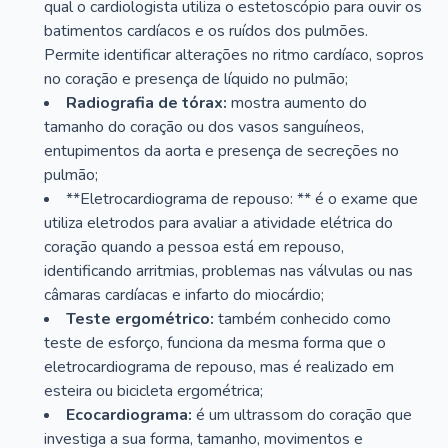
qual o cardiologista utiliza o estetoscópio para ouvir os
batimentos cardíacos e os ruídos dos pulmões.
Permite identificar alterações no ritmo cardíaco, sopros
no coração e presença de líquido no pulmão;
Radiografia de tórax:
mostra aumento do
tamanho do coração ou dos vasos sanguíneos,
entupimentos da aorta e presença de secreções no
pulmão;
**Eletrocardiograma de repouso: ** é o exame que
utiliza eletrodos para avaliar a atividade elétrica do
coração quando a pessoa está em repouso,
identificando arritmias, problemas nas válvulas ou nas
câmaras cardíacas e infarto do miocárdio;
Teste ergométrico:
também conhecido como
teste de esforço, funciona da mesma forma que o
eletrocardiograma de repouso, mas é realizado em
esteira ou bicicleta ergométrica;
Ecocardiograma:
é um ultrassom do coração que
investiga a sua forma, tamanho, movimentos e