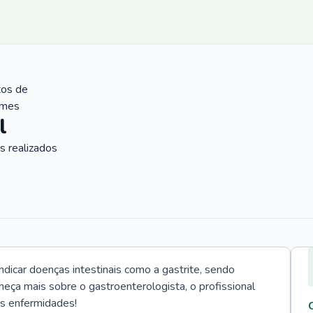
tos de
ames
l
 realizados
icar doenças intestinais como a gastrite, sendo
heça mais sobre o gastroenterologista, o profissional
as enfermidades!