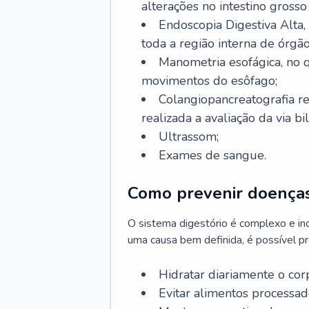
alterações no intestino grosso
Endoscopia Digestiva Alta
toda a região interna de órgã
Manometria esofágica, no q
movimentos do esôfago;
Colangiopancreatografia r
realizada a avaliação da via bil
Ultrassom;
Exames de sangue.
Como prevenir doenças
O sistema digestório é complexo e in
uma causa bem definida, é possível p
Hidratar diariamente o cor
Evitar alimentos processado