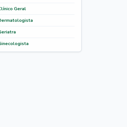
Clínico Geral
Dermatologista
Geriatra
Ginecologista