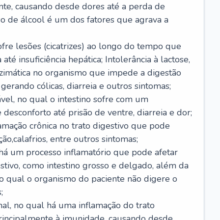
nte, causando desde dores até a perda de
o de álcool é um dos fatores que agrava a
ofre lesões (cicatrizes) ao longo do tempo que
é insuficiência hepática; Intolerância à lactose,
nzimática no organismo que impede a digestão
 gerando cólicas, diarreia e outros sintomas;
ável, no qual o intestino sofre com um
desconforto até prisão de ventre, diarreia e dor;
lamação crônica no trato digestivo que pode
ão,calafrios, entre outros sintomas;
há um processo inflamatório que pode afetar
estivo, como intestino grosso e delgado, além da
 no qual o organismo do paciente não digere o
;
inal, no qual há uma inflamação do trato
 principalmente à imunidade, causando desde