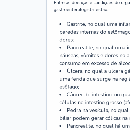
Entre as doenças e condições do org
gastroenterologista, estão:
Gastrite, no qual uma infl
paredes internas do estômago
dores;
Pancreatite, no qual uma i
náuseas, vômitos e dores no
consumo em excesso de álcoo
Úlcera, no qual a úlcera g
uma ferida que surge na regi
esôfago;
Câncer de intestino, no q
células no intestino grosso (af
Pedra na vesícula, no qual
biliar podem gerar cólicas na
Pancreatite, no qual há um