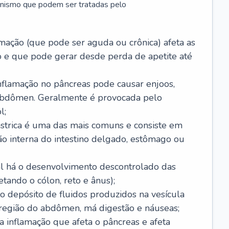
anismo que podem ser tratadas pelo
amação (que pode ser aguda ou crônica) afeta as
 e que pode gerar desde perda de apetite até
nflamação no pâncreas pode causar enjoos,
 abdômen. Geralmente é provocada pelo
l;
ástrica é uma das mais comuns e consiste em
ão interna do intestino delgado, estômago ou
ual há o desenvolvimento descontrolado das
etando o cólon, reto e ânus);
 o depósito de fluidos produzidos na vesícula
 região do abdômen, má digestão e náuseas;
a inflamação que afeta o pâncreas e afeta