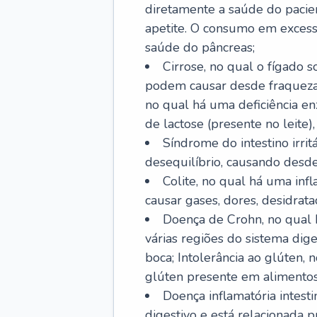
diretamente a saúde do pacie
apetite. O consumo em excess
saúde do pâncreas;
Cirrose, no qual o fígado s
podem causar desde fraqueza at
no qual há uma deficiência e
de lactose (presente no leite),
Síndrome do intestino irrit
desequilíbrio, causando desde 
Colite, no qual há uma inf
causar gases, dores, desidrataç
Doença de Crohn, no qual 
várias regiões do sistema dig
boca; Intolerância ao glúten,
glúten presente em alimentos
Doença inflamatória intest
digestivo e está relacionada