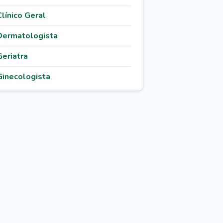
Clínico Geral
Dermatologista
Geriatra
Ginecologista