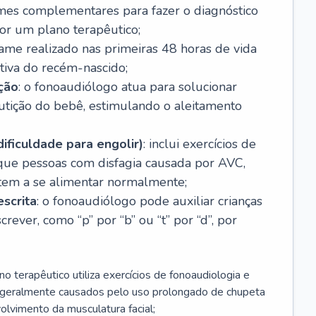
ames complementares para fazer o diagnóstico
por um plano terapêutico;
xame realizado nas primeiras 48 horas de vida
itiva do recém-nascido;
ção
: o fonoaudiólogo atua para solucionar
utição do bebê, estimulando o aleitamento
dificuldade para engolir)
: inclui exercícios de
 que pessoas com disfagia causada por AVC,
ltem a se alimentar normalmente;
escrita
: o fonoaudiólogo pode auxiliar crianças
rever, como “p” por “b” ou “t” por “d”, por
no terapêutico utiliza exercícios de fonoaudiologia e
s geralmente causados pelo uso prolongado de chupeta
lvimento da musculatura facial;