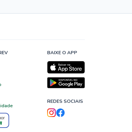
REV
BAIXE O APP
o
REDES SOCIAIS
cidade
por