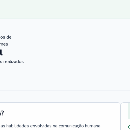
tos de
ames
l
 realizados
a?
a as habilidades envolvidas na comunicação humana