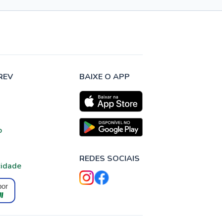
REV
BAIXE O APP
o
REDES SOCIAIS
cidade
por