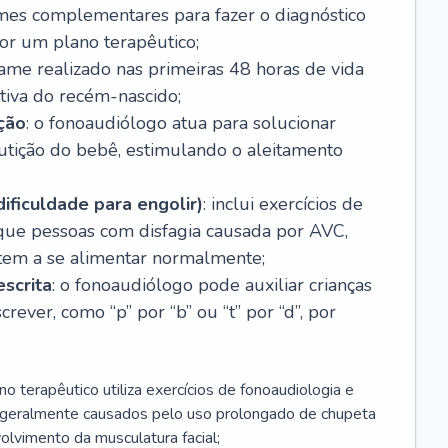
ames complementares para fazer o diagnóstico
por um plano terapêutico;
xame realizado nas primeiras 48 horas de vida
itiva do recém-nascido;
ção
: o fonoaudiólogo atua para solucionar
utição do bebê, estimulando o aleitamento
dificuldade para engolir)
: inclui exercícios de
 que pessoas com disfagia causada por AVC,
ltem a se alimentar normalmente;
escrita
: o fonoaudiólogo pode auxiliar crianças
rever, como “p” por “b” ou “t” por “d”, por
no terapêutico utiliza exercícios de fonoaudiologia e
s geralmente causados pelo uso prolongado de chupeta
lvimento da musculatura facial;