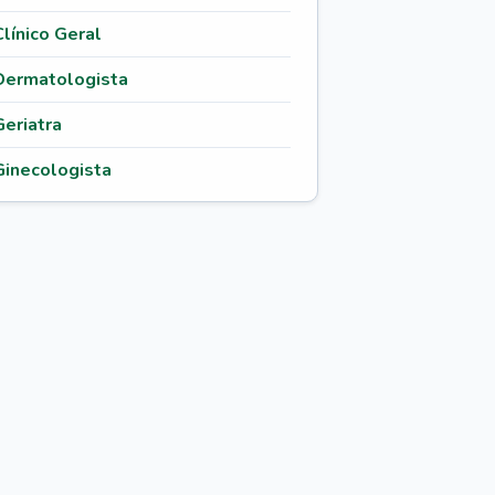
Clínico Geral
Dermatologista
Geriatra
Ginecologista