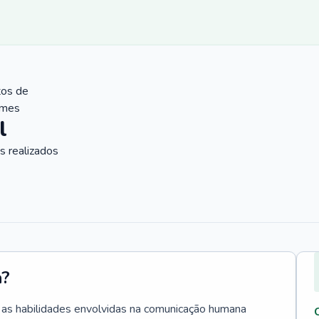
tos de
ames
l
 realizados
a?
a as habilidades envolvidas na comunicação humana