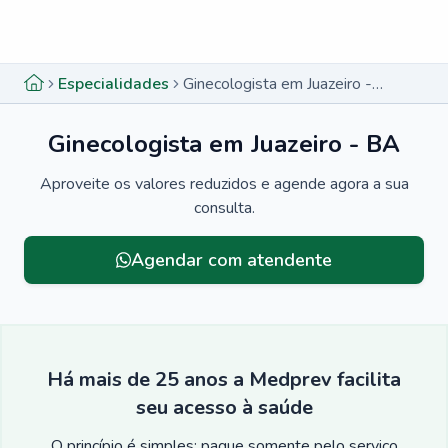
Menu lateral
Menu lateral
Especialidades
Ginecologista em Juazeiro - BA
Ginecologista em Juazeiro - BA
Aproveite os valores reduzidos e agende agora a sua
consulta.
Agendar com atendente
Há mais de 25 anos a Medprev facilita
seu acesso à saúde
O princípio é simples: pague somente pelo serviço