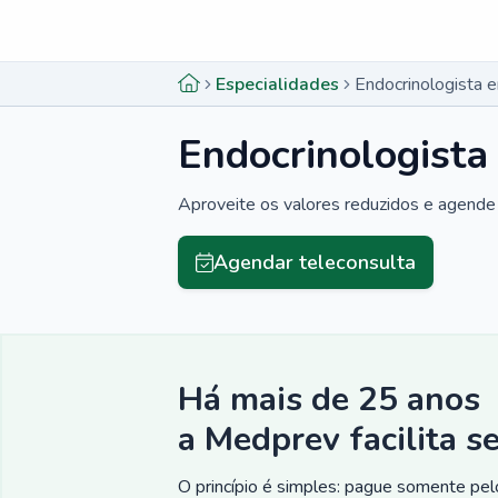
Menu lateral
Menu lateral
Especialidades
Endocrinologista 
Endocrinologista
Aproveite os valores reduzidos e agende 
Agendar teleconsulta
Há mais de 25 anos
a Medprev facilita s
O princípio é simples: pague somente pelo