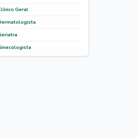
Clínico Geral
Dermatologista
Geriatra
Ginecologista