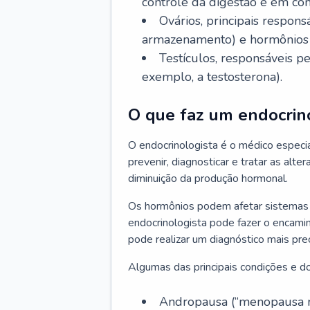
controle da digestão e em co
Ovários, principais respo
armazenamento) e hormônios 
Testículos, responsáveis 
exemplo, a testosterona).
O que faz um endocrin
O endocrinologista é o médico especia
prevenir, diagnosticar e tratar as alt
diminuição da produção hormonal.
Os hormônios podem afetar sistemas 
endocrinologista pode fazer o encami
pode realizar um diagnóstico mais p
Algumas das principais condições e do
Andropausa (“menopausa m