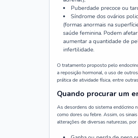
Puberdade precoce ou tard
Síndrome dos ovários policí
(formas anormais na superfíci
saúde feminina. Podem afetar 
aumentar a quantidade de pelo
infertilidade.
O tratamento proposto pelo endocrinol
a reposição hormonal, o uso de outro
prática de atividade física, entre outr
Quando procurar um en
As desordens do sistema endócrino n
como dores ou febre. Assim, os sinais
alterações de diversas naturezas, por
Ganha ou perda de peso s