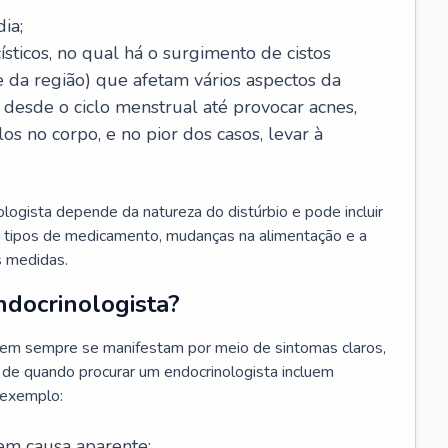
ia;
sticos, no qual há o surgimento de cistos
e da região) que afetam vários aspectos da
desde o ciclo menstrual até provocar acnes,
s no corpo, e no pior dos casos, levar à
ogista depende da natureza do distúrbio e pode incluir
s tipos de medicamento, mudanças na alimentação e a
as medidas.
docrinologista?
em sempre se manifestam por meio de sintomas claros,
 de quando procurar um endocrinologista incluem
 exemplo:
em causa aparente;