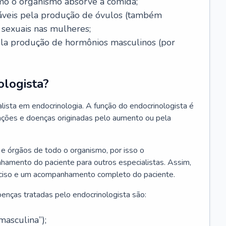
mo o organismo absorve a comida;
nsáveis pela produção de óvulos (também
sexuais nas mulheres;
pela produção de hormônios masculinos (por
ologista?
lista em endocrinologia. A função do endocrinologista é
erações e doenças originadas pelo aumento ou pela
e órgãos de todo o organismo, por isso o
nhamento do paciente para outros especialistas. Assim,
reciso e um acompanhamento completo do paciente.
enças tratadas pelo endocrinologista são:
asculina”);