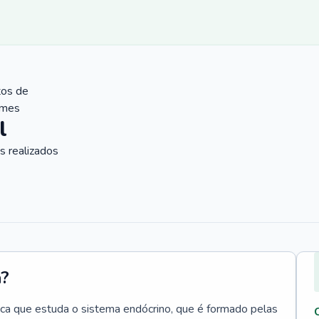
tos de
ames
l
 realizados
a?
ica que estuda o sistema endócrino, que é formado pelas