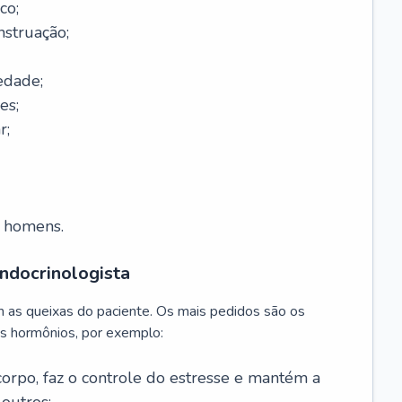
co;
nstruação;
edade;
es;
r;
m homens.
ndocrinologista
m as queixas do paciente. Os mais pedidos são os
s hormônios, por exemplo:
 corpo, faz o controle do estresse e mantém a