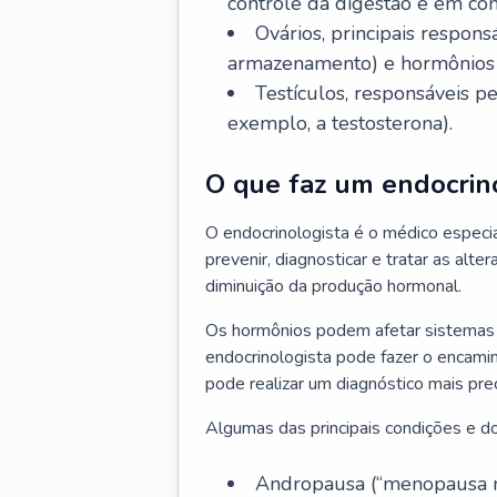
controle da digestão e em co
Ovários, principais respo
armazenamento) e hormônios 
Testículos, responsáveis 
exemplo, a testosterona).
O que faz um endocrin
O endocrinologista é o médico especia
prevenir, diagnosticar e tratar as alt
diminuição da produção hormonal.
Os hormônios podem afetar sistemas 
endocrinologista pode fazer o encami
pode realizar um diagnóstico mais p
Algumas das principais condições e do
Andropausa (“menopausa m