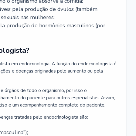
mo o organismo absorve a comida;
nsáveis pela produção de óvulos (também
sexuais nas mulheres;
pela produção de hormônios masculinos (por
ologista?
lista em endocrinologia. A função do endocrinologista é
erações e doenças originadas pelo aumento ou pela
e órgãos de todo o organismo, por isso o
nhamento do paciente para outros especialistas. Assim,
reciso e um acompanhamento completo do paciente.
enças tratadas pelo endocrinologista são:
asculina”);