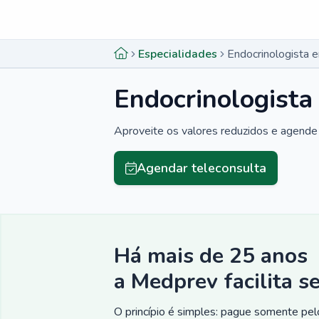
Menu lateral
Menu lateral
Especialidades
Endocrinologista 
Endocrinologista
Aproveite os valores reduzidos e agende 
Agendar teleconsulta
Há mais de 25 anos
a Medprev facilita s
O princípio é simples: pague somente pelo