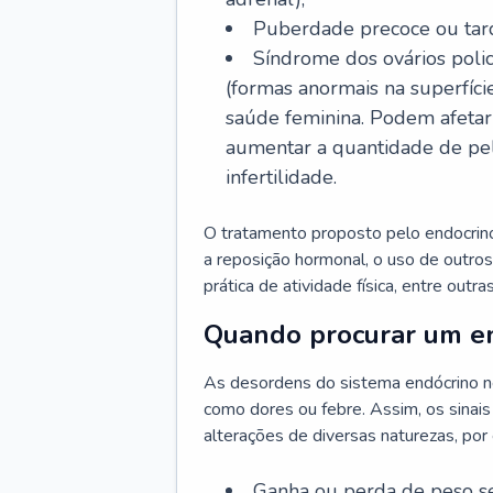
Puberdade precoce ou tard
Síndrome dos ovários policí
(formas anormais na superfíci
saúde feminina. Podem afetar 
aumentar a quantidade de pelo
infertilidade.
O tratamento proposto pelo endocrinol
a reposição hormonal, o uso de outro
prática de atividade física, entre outr
Quando procurar um en
As desordens do sistema endócrino n
como dores ou febre. Assim, os sinais
alterações de diversas naturezas, por
Ganha ou perda de peso s