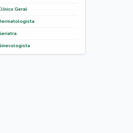
Clínico Geral
Dermatologista
Geriatra
Ginecologista