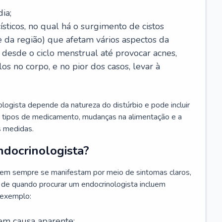
ia;
sticos, no qual há o surgimento de cistos
e da região) que afetam vários aspectos da
desde o ciclo menstrual até provocar acnes,
s no corpo, e no pior dos casos, levar à
ogista depende da natureza do distúrbio e pode incluir
s tipos de medicamento, mudanças na alimentação e a
as medidas.
docrinologista?
em sempre se manifestam por meio de sintomas claros,
 de quando procurar um endocrinologista incluem
 exemplo:
em causa aparente;