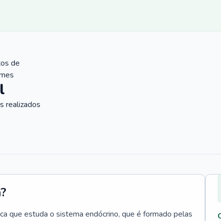
tos de
ames
l
 realizados
a?
ica que estuda o sistema endócrino, que é formado pelas