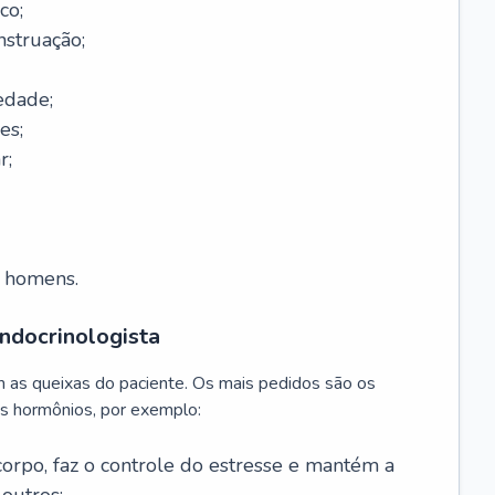
co;
nstruação;
edade;
es;
r;
m homens.
ndocrinologista
m as queixas do paciente. Os mais pedidos são os
s hormônios, por exemplo:
 corpo, faz o controle do estresse e mantém a