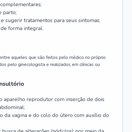
s complementares;
 parto;
sugerir tratamentos para seus sintomas;
de forma integral.
ntre aqueles que são feitos pelo médico no próprio
dos pelo ginecologista e realizados em clínicas ou
nsultório
o aparelho reprodutor com inserção de dois
abdominal;
o da vagina e do colo do útero com auxílio do
:
busca de alterações (nódulos) por meio da