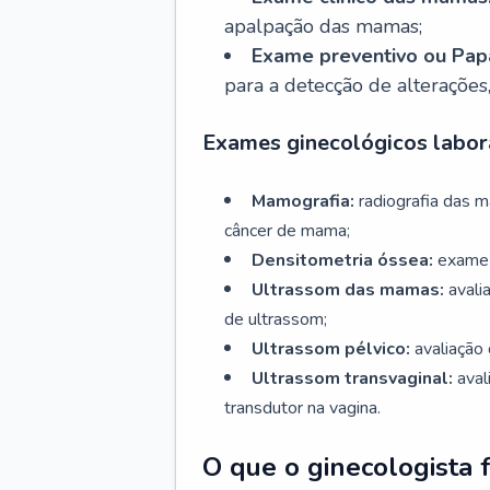
apalpação das mamas;
Exame preventivo ou Papa
para a detecção de alterações
Exames ginecológicos labora
Mamografia:
radiografia das 
câncer de mama;
Densitometria óssea:
exame 
Ultrassom das mamas:
avali
de ultrassom;
Ultrassom pélvico:
avaliação 
Ultrassom transvaginal:
aval
transdutor na vagina.
O que o ginecologista 