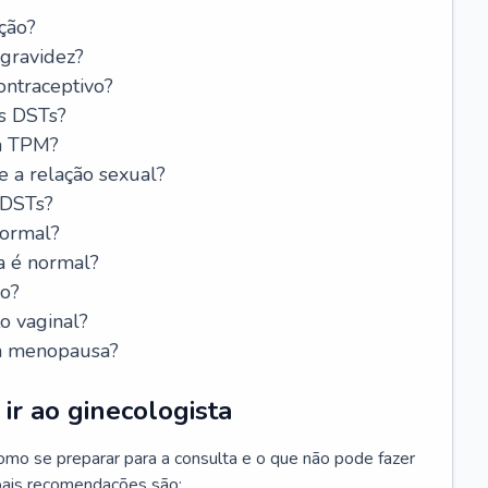
ção?
 gravidez?
ntraceptivo?
s DSTs?
da TPM?
e a relação sexual?
 DSTs?
normal?
a é normal?
do?
o vaginal?
da menopausa?
ir ao ginecologista
mo se preparar para a consulta e o que não pode fazer
cipais recomendações são: