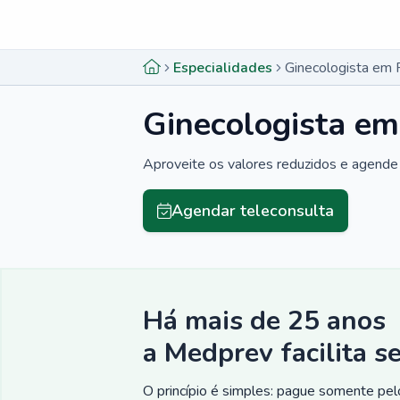
Menu lateral
Menu lateral
Especialidades
Ginecologista em 
Ginecologista em
Aproveite os valores reduzidos e agende 
Agendar teleconsulta
Há mais de 25 anos
a Medprev facilita s
O princípio é simples: pague somente pelo