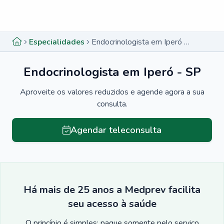
Menu lateral
Menu lateral
Especialidades
Endocrinologista em Iperó - SP
Endocrinologista em Iperó - SP
Aproveite os valores reduzidos e agende agora a sua
consulta.
Agendar teleconsulta
Há mais de 25 anos a Medprev facilita
seu acesso à saúde
O princípio é simples: pague somente pelo serviço