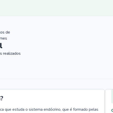
tos de
ames
l
 realizados
a?
ica que estuda o sistema endócrino, que é formado pelas