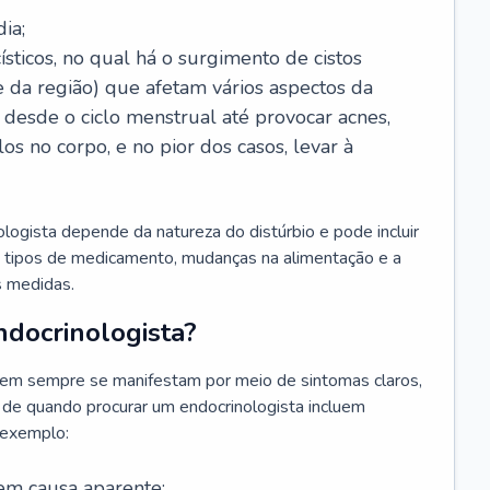
ia;
sticos, no qual há o surgimento de cistos
e da região) que afetam vários aspectos da
desde o ciclo menstrual até provocar acnes,
s no corpo, e no pior dos casos, levar à
ogista depende da natureza do distúrbio e pode incluir
s tipos de medicamento, mudanças na alimentação e a
as medidas.
docrinologista?
em sempre se manifestam por meio de sintomas claros,
 de quando procurar um endocrinologista incluem
 exemplo:
em causa aparente;