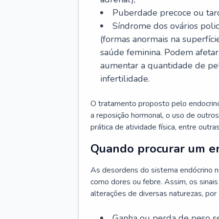
Puberdade precoce ou tard
Síndrome dos ovários policí
(formas anormais na superfíci
saúde feminina. Podem afetar 
aumentar a quantidade de pelo
infertilidade.
O tratamento proposto pelo endocrinol
a reposição hormonal, o uso de outro
prática de atividade física, entre outr
Quando procurar um en
As desordens do sistema endócrino n
como dores ou febre. Assim, os sinais
alterações de diversas naturezas, por
Ganha ou perda de peso s