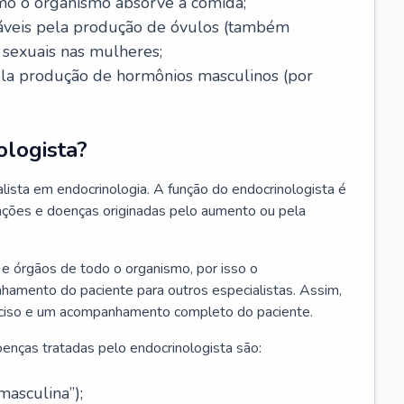
mo o organismo absorve a comida;
nsáveis pela produção de óvulos (também
sexuais nas mulheres;
pela produção de hormônios masculinos (por
ologista?
lista em endocrinologia. A função do endocrinologista é
erações e doenças originadas pelo aumento ou pela
e órgãos de todo o organismo, por isso o
nhamento do paciente para outros especialistas. Assim,
reciso e um acompanhamento completo do paciente.
enças tratadas pelo endocrinologista são:
asculina”);