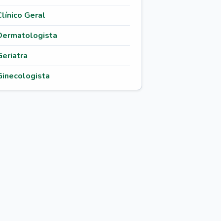
Clínico Geral
Dermatologista
Geriatra
Ginecologista