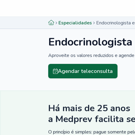
Menu lateral
Menu lateral
Especialidades
Endocrinologista 
Endocrinologista
Aproveite os valores reduzidos e agende 
Agendar teleconsulta
Há mais de 25 anos
a Medprev facilita s
O princípio é simples: pague somente pelo