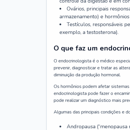
controle da digestão e em co
Ovários, principais respo
armazenamento) e hormônios 
Testículos, responsáveis 
exemplo, a testosterona).
O que faz um endocrin
O endocrinologista é o médico especia
prevenir, diagnosticar e tratar as alt
diminuição da produção hormonal.
Os hormônios podem afetar sistemas 
endocrinologista pode fazer o encami
pode realizar um diagnóstico mais p
Algumas das principais condições e do
Andropausa (“menopausa m