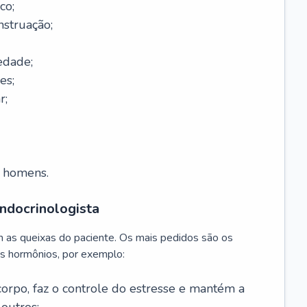
co;
nstruação;
edade;
es;
r;
m homens.
ndocrinologista
m as queixas do paciente. Os mais pedidos são os
s hormônios, por exemplo:
 corpo, faz o controle do estresse e mantém a