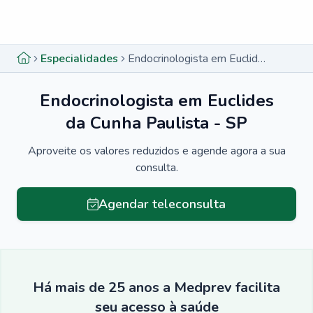
Menu lateral
Menu lateral
Especialidades
Endocrinologista em Euclides da Cunha Paulista - SP
Endocrinologista em Euclides
da Cunha Paulista - SP
Aproveite os valores reduzidos e agende agora a sua
consulta.
Agendar teleconsulta
Há mais de 25 anos a Medprev facilita
seu acesso à saúde