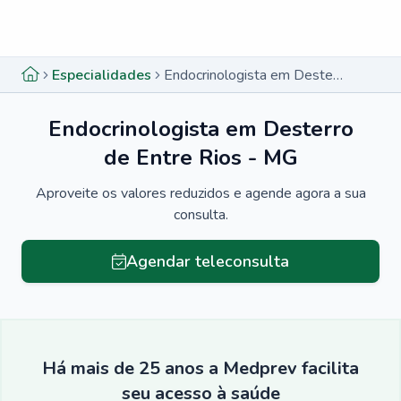
Menu lateral
Menu lateral
Especialidades
Endocrinologista em Desterro de Entre Rios - MG
Endocrinologista em Desterro
de Entre Rios - MG
Aproveite os valores reduzidos e agende agora a sua
consulta.
Agendar teleconsulta
Há mais de 25 anos a Medprev facilita
seu acesso à saúde