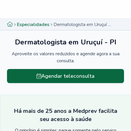
Menu lateral
Menu lateral
Especialidades
Dermatologista em Uruçuí - PI
Dermatologista em Uruçuí - PI
Aproveite os valores reduzidos e agende agora a sua
consulta.
Agendar teleconsulta
Há mais de 25 anos a Medprev facilita
seu acesso à saúde
O princípio é simples: pague somente pelo serviço