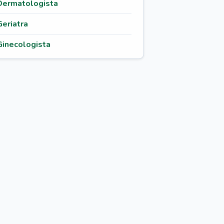
Dermatologista
Geriatra
Ginecologista