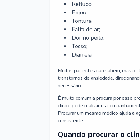
Refluxo;
Enjoo;
Tontura;
Falta de ar;
Dor no peito;
Tosse;
Diarreia.
Muitos pacientes não sabem, mas o cl
transtornos de ansiedade, direcionand
necessário.
É muito comum a procura por esse pr
clínico pode realizar o acompanhament
Procurar um mesmo médico ajuda a agil
consistente.
Quando procurar o clín