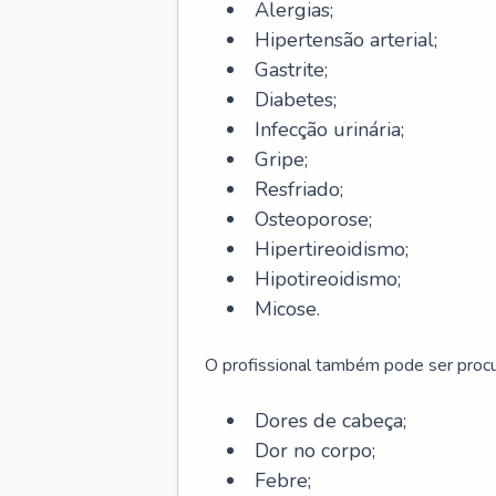
Alergias;
Hipertensão arterial;
Gastrite;
Diabetes;
Infecção urinária;
Gripe;
Resfriado;
Osteoporose;
Hipertireoidismo;
Hipotireoidismo;
Micose.
O profissional também pode ser pro
Dores de cabeça;
Dor no corpo;
Febre;