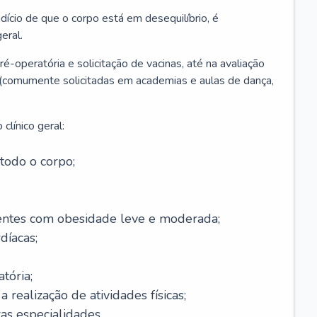
ício de que o corpo está em desequilíbrio, é
eral.
é-operatória e solicitação de vacinas, até na avaliação
as (comumente solicitadas em academias e aulas de dança,
clínico geral:
todo o corpo;
ntes com obesidade leve e moderada;
díacas;
tória;
 realização de atividades físicas;
s especialidades.