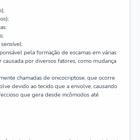
);
os);
as;
s;
sensível;
sponsável pela formação de escamas em várias
r causada por diversos fatores, como mudança
lmente chamadas de onicocriptose, que ocorre
lve devido ao tecido que a envolve, causando
nfeccioso que gera desde incômodos até