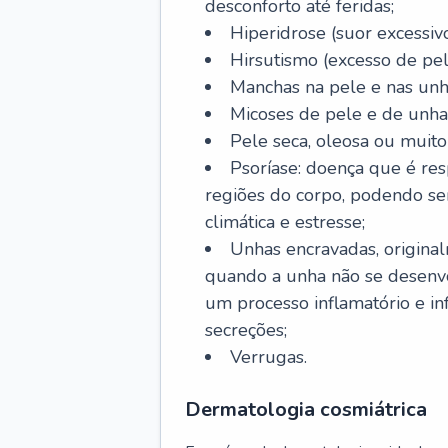
desconforto até feridas;
Hiperidrose (suor excessivo
Hirsutismo (excesso de pel
Manchas na pele e nas unh
Micoses de pele e de unha
Pele seca, oleosa ou muito 
Psoríase: doença que é re
regiões do corpo, podendo se
climática e estresse;
Unhas encravadas, origina
quando a unha não se desenvo
um processo inflamatório e i
secreções;
Verrugas.
Dermatologia cosmiátrica