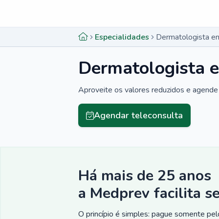
Menu lateral
Menu lateral
Especialidades
Dermatologista em
Dermatologista e
Aproveite os valores reduzidos e agende 
Agendar teleconsulta
Há mais de 25 anos
a Medprev facilita s
O princípio é simples: pague somente pelo