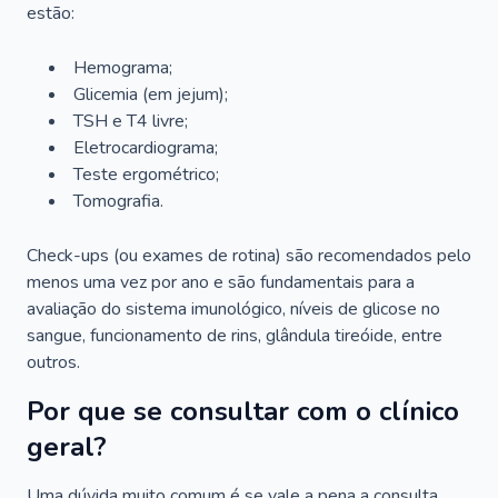
estão:
Hemograma;
Glicemia (em jejum);
TSH e T4 livre;
Eletrocardiograma;
Teste ergométrico;
Tomografia.
Check-ups (ou exames de rotina) são recomendados pelo
menos uma vez por ano e são fundamentais para a
avaliação do sistema imunológico, níveis de glicose no
sangue, funcionamento de rins, glândula tireóide, entre
outros.
Por que se consultar com o clínico
geral?
Uma dúvida muito comum é se vale a pena a consulta