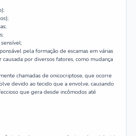
);
os);
as;
s;
sensível;
sponsável pela formação de escamas em várias
r causada por diversos fatores, como mudança
lmente chamadas de onicocriptose, que ocorre
lve devido ao tecido que a envolve, causando
nfeccioso que gera desde incômodos até