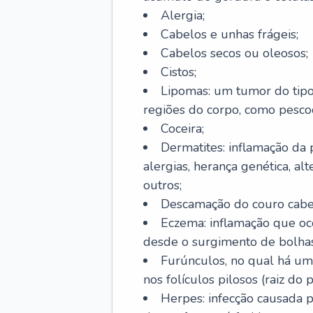
Alergia;
Cabelos e unhas frágeis;
Cabelos secos ou oleosos;
Cistos;
Lipomas: um tumor do tip
regiões do corpo, como pescoç
Coceira;
Dermatites: inflamação da 
alergias, herança genética, al
outros;
Descamação do couro cabel
Eczema: inflamação que oc
desde o surgimento de bolhas
Furúnculos, no qual há um
nos folículos pilosos (raiz do
Herpes: infecção causada 