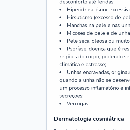
desconforto até feridas;
Hiperidrose (suor excessivo
Hirsutismo (excesso de pel
Manchas na pele e nas unh
Micoses de pele e de unha
Pele seca, oleosa ou muito 
Psoríase: doença que é re
regiões do corpo, podendo se
climática e estresse;
Unhas encravadas, origina
quando a unha não se desenvo
um processo inflamatório e i
secreções;
Verrugas.
Dermatologia cosmiátrica