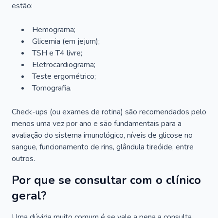
estão:
Hemograma;
Glicemia (em jejum);
TSH e T4 livre;
Eletrocardiograma;
Teste ergométrico;
Tomografia.
Check-ups (ou exames de rotina) são recomendados pelo
menos uma vez por ano e são fundamentais para a
avaliação do sistema imunológico, níveis de glicose no
sangue, funcionamento de rins, glândula tireóide, entre
outros.
Por que se consultar com o clínico
geral?
Uma dúvida muito comum é se vale a pena a consulta