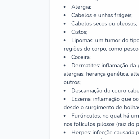
Alergia;
Cabelos e unhas frágeis;
Cabelos secos ou oleosos;
Cistos;
Lipomas: um tumor do tip
regiões do corpo, como pescoç
Coceira;
Dermatites: inflamação da 
alergias, herança genética, al
outros;
Descamação do couro cabel
Eczema: inflamação que oc
desde o surgimento de bolhas
Furúnculos, no qual há um
nos folículos pilosos (raiz do
Herpes: infecção causada 