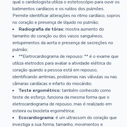
qual o cardiologista utiliza o estetoscópio para ouvir os
batimentos cardíacos e os ruídos dos pulmões.
Permite identificar alterações no ritmo cardíaco, sopros
no coração e presença de líquido no pulmão;
Radiografia de tórax:
mostra aumento do
tamanho do coração ou dos vasos sanguíneos,
entupimentos da aorta e presença de secreções no
pulmão;
**Eletrocardiograma de repouso: ** é o exame que
utiliza eletrodos para avaliar a atividade elétrica do
coração quando a pessoa está em repouso,
identificando arritmias, problemas nas válvulas ou nas
câmaras cardíacas e infarto do miocárdio;
Teste ergométrico:
também conhecido como
teste de esforço, funciona da mesma forma que o
eletrocardiograma de repouso, mas é realizado em
esteira ou bicicleta ergométrica;
Ecocardiograma:
é um ultrassom do coração que
investiga a sua forma, tamanho, movimentos e