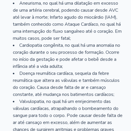
Aneurisma, no qual há uma dilatação em excesso
de uma artéria cerebral, podendo causar desde AVC
até levar à morte; Infarto agudo do miocárdio (IAM),
também conhecido como Ataque Cardíaco, no qual há
uma interrupção do fluxo sanguíneo até o coração. Em
muitos casos, pode ser fatal;
Cardiopatia congênita, no qual há uma anomalia no
coração durante o seu processo de formação. Ocorre
no início da gestação e pode afetar o bebê desde a
infância até a vida adulta;
Doença reumática cardíaca, sequela da febre
reumática que altera as válvulas e também músculos
do coração. Causa desde falta de ar e cansaço
constante, até mudança nos batimentos cardíacos;
Valvulopatia, no qual há um enrijecimento das
válvulas cardíacas, atrapalhando o bombeamento do
sangue para todo o corpo. Pode causar desde falta de
ar até cansaço em excesso, além de aumentar as
chances de surgirem arritmias e problemas graves