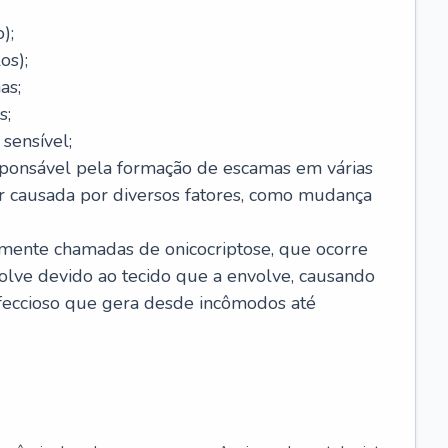
);
os);
as;
s;
sensível;
sponsável pela formação de escamas em várias
r causada por diversos fatores, como mudança
lmente chamadas de onicocriptose, que ocorre
lve devido ao tecido que a envolve, causando
nfeccioso que gera desde incômodos até