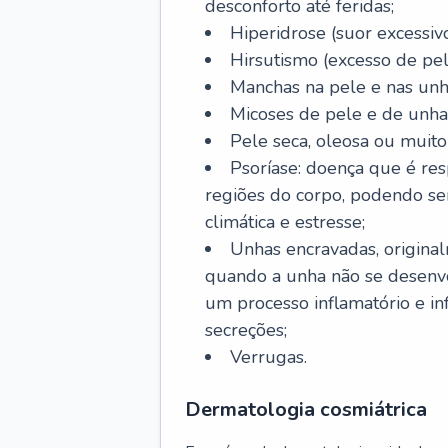
desconforto até feridas;
Hiperidrose (suor excessivo
Hirsutismo (excesso de pel
Manchas na pele e nas unh
Micoses de pele e de unha
Pele seca, oleosa ou muito 
Psoríase: doença que é re
regiões do corpo, podendo se
climática e estresse;
Unhas encravadas, origina
quando a unha não se desenvo
um processo inflamatório e i
secreções;
Verrugas.
Dermatologia cosmiátrica