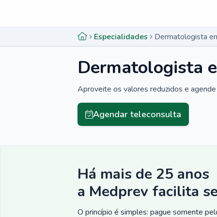
Menu lateral
Menu lateral
Especialidades
Dermatologista em
Dermatologista e
Aproveite os valores reduzidos e agende 
Agendar teleconsulta
Há mais de 25 anos
a Medprev facilita s
O princípio é simples: pague somente pelo