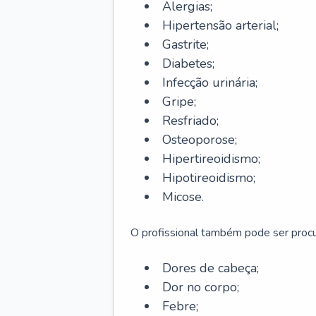
Alergias;
Hipertensão arterial;
Gastrite;
Diabetes;
Infecção urinária;
Gripe;
Resfriado;
Osteoporose;
Hipertireoidismo;
Hipotireoidismo;
Micose.
O profissional também pode ser pro
Dores de cabeça;
Dor no corpo;
Febre;