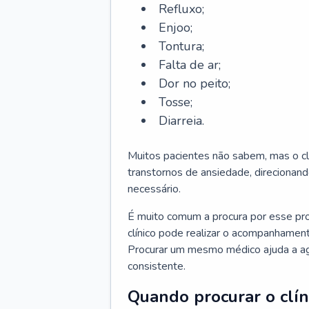
Refluxo;
Enjoo;
Tontura;
Falta de ar;
Dor no peito;
Tosse;
Diarreia.
Muitos pacientes não sabem, mas o cl
transtornos de ansiedade, direcionand
necessário.
É muito comum a procura por esse pr
clínico pode realizar o acompanhament
Procurar um mesmo médico ajuda a agil
consistente.
Quando procurar o clín