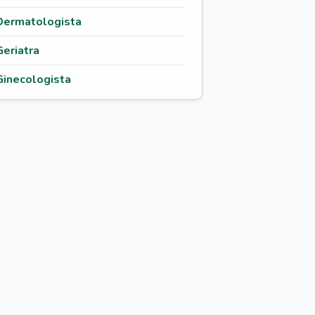
Dermatologista
Geriatra
Ginecologista