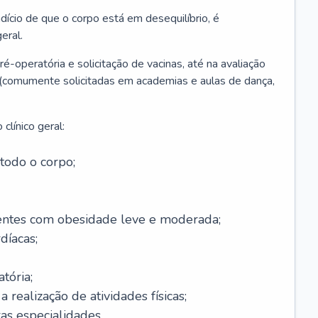
ício de que o corpo está em desequilíbrio, é
eral.
é-operatória e solicitação de vacinas, até na avaliação
as (comumente solicitadas em academias e aulas de dança,
clínico geral:
todo o corpo;
ntes com obesidade leve e moderada;
díacas;
tória;
 realização de atividades físicas;
s especialidades.