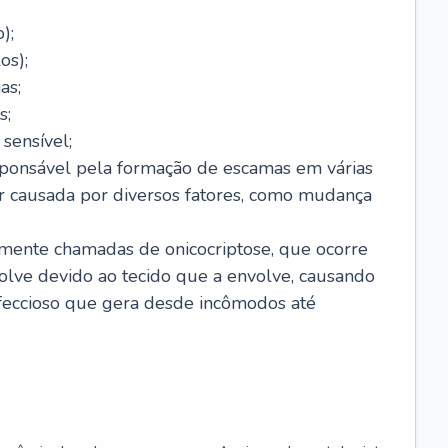
);
os);
as;
s;
sensível;
sponsável pela formação de escamas em várias
r causada por diversos fatores, como mudança
lmente chamadas de onicocriptose, que ocorre
lve devido ao tecido que a envolve, causando
nfeccioso que gera desde incômodos até