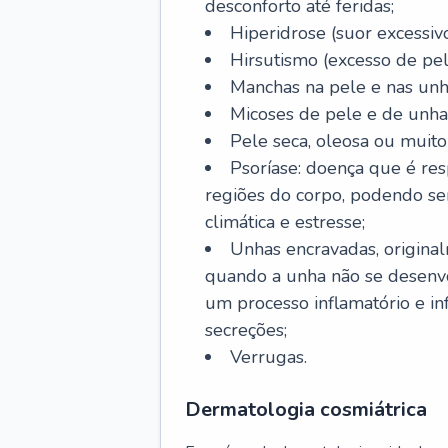
desconforto até feridas;
Hiperidrose (suor excessivo
Hirsutismo (excesso de pel
Manchas na pele e nas unh
Micoses de pele e de unha
Pele seca, oleosa ou muito 
Psoríase: doença que é re
regiões do corpo, podendo se
climática e estresse;
Unhas encravadas, origina
quando a unha não se desenvo
um processo inflamatório e i
secreções;
Verrugas.
Dermatologia cosmiátrica