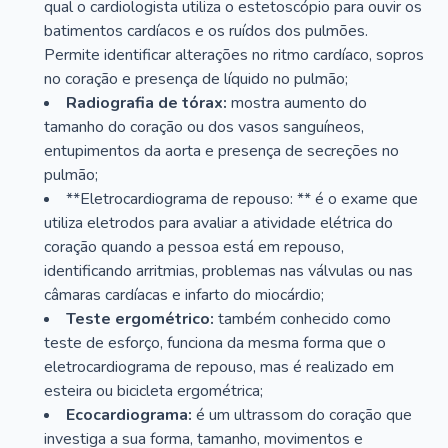
qual o cardiologista utiliza o estetoscópio para ouvir os
batimentos cardíacos e os ruídos dos pulmões.
Permite identificar alterações no ritmo cardíaco, sopros
no coração e presença de líquido no pulmão;
Radiografia de tórax:
mostra aumento do
tamanho do coração ou dos vasos sanguíneos,
entupimentos da aorta e presença de secreções no
pulmão;
**Eletrocardiograma de repouso: ** é o exame que
utiliza eletrodos para avaliar a atividade elétrica do
coração quando a pessoa está em repouso,
identificando arritmias, problemas nas válvulas ou nas
câmaras cardíacas e infarto do miocárdio;
Teste ergométrico:
também conhecido como
teste de esforço, funciona da mesma forma que o
eletrocardiograma de repouso, mas é realizado em
esteira ou bicicleta ergométrica;
Ecocardiograma:
é um ultrassom do coração que
investiga a sua forma, tamanho, movimentos e