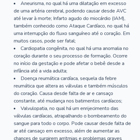
Aneurisma, no qual há uma dilatação em excesso
de uma artéria cerebral, podendo causar desde AVC
até levar à morte; Infarto agudo do miocárdio (IAM),
também conhecido como Ataque Cardíaco, no qual há
uma interrupção do fluxo sanguíneo até o coração. Em
muitos casos, pode ser fatal;
Cardiopatia congênita, no qual há uma anomalia no
coração durante o seu processo de formação. Ocorre
no início da gestação e pode afetar o bebê desde a
infância até a vida adulta;
Doença reumática cardíaca, sequela da febre
reumática que altera as válvulas e também músculos
do coração. Causa desde falta de ar e cansaço
constante, até mudança nos batimentos cardíacos;
Valvulopatia, no qual há um enrijecimento das
válvulas cardíacas, atrapalhando o bombeamento do
sangue para todo o corpo. Pode causar desde falta de
ar até cansaço em excesso, além de aumentar as
chances de surgirem arritmias e problemas graves