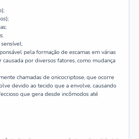
);
os);
as;
s;
sensível;
sponsável pela formação de escamas em várias
r causada por diversos fatores, como mudança
lmente chamadas de onicocriptose, que ocorre
lve devido ao tecido que a envolve, causando
nfeccioso que gera desde incômodos até