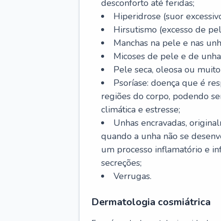
desconforto até feridas;
Hiperidrose (suor excessivo
Hirsutismo (excesso de pel
Manchas na pele e nas unh
Micoses de pele e de unha
Pele seca, oleosa ou muito 
Psoríase: doença que é re
regiões do corpo, podendo se
climática e estresse;
Unhas encravadas, origina
quando a unha não se desenvo
um processo inflamatório e i
secreções;
Verrugas.
Dermatologia cosmiátrica