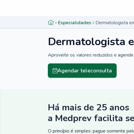
Menu lateral
Menu lateral
Especialidades
Dermatologista em
Dermatologista e
Aproveite os valores reduzidos e agende 
Agendar teleconsulta
Há mais de 25 anos
a Medprev facilita s
O princípio é simples: pague somente pelo