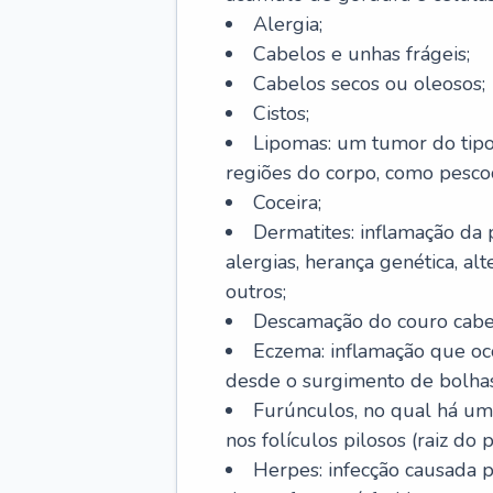
Alergia;
Cabelos e unhas frágeis;
Cabelos secos ou oleosos;
Cistos;
Lipomas: um tumor do tip
regiões do corpo, como pescoç
Coceira;
Dermatites: inflamação da 
alergias, herança genética, al
outros;
Descamação do couro cabel
Eczema: inflamação que oc
desde o surgimento de bolhas
Furúnculos, no qual há um
nos folículos pilosos (raiz do
Herpes: infecção causada 