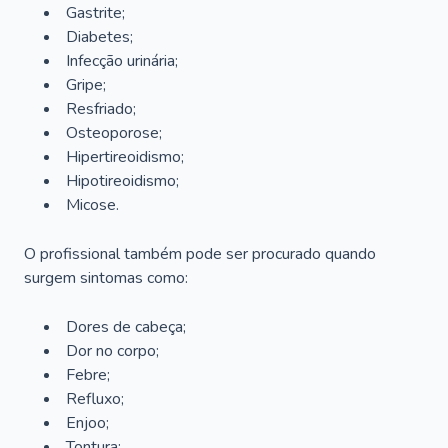
Gastrite;
Diabetes;
Infecção urinária;
Gripe;
Resfriado;
Osteoporose;
Hipertireoidismo;
Hipotireoidismo;
Micose.
O profissional também pode ser procurado quando
surgem sintomas como:
Dores de cabeça;
Dor no corpo;
Febre;
Refluxo;
Enjoo;
Tontura;