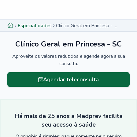
Menu lateral
Menu lateral
Especialidades
Clínico Geral em Princesa - SC
Clínico Geral em Princesa - SC
Aproveite os valores reduzidos e agende agora a sua
consulta.
Agendar teleconsulta
Há mais de 25 anos a Medprev facilita
seu acesso à saúde
O princípio é simples: pague somente pelo serviço