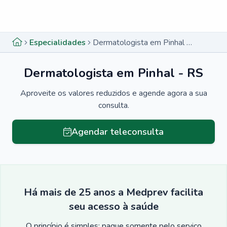
Menu lateral
Menu lateral
Especialidades
Dermatologista em Pinhal - RS
Dermatologista em Pinhal - RS
Aproveite os valores reduzidos e agende agora a sua
consulta.
Agendar teleconsulta
Há mais de 25 anos a Medprev facilita
seu acesso à saúde
O princípio é simples: pague somente pelo serviço