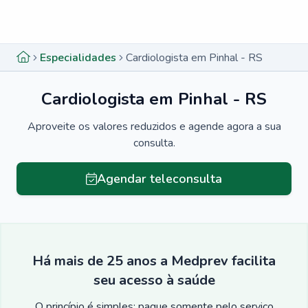
Menu lateral
Menu lateral
Especialidades
Cardiologista em Pinhal - RS
Cardiologista em Pinhal - RS
Aproveite os valores reduzidos e agende agora a sua
consulta.
Agendar teleconsulta
Há mais de 25 anos a Medprev facilita
seu acesso à saúde
O princípio é simples: pague somente pelo serviço