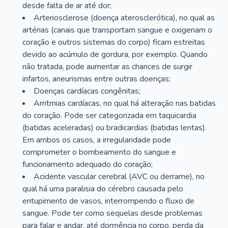
desde falta de ar até dor;
Arteriosclerose (doença aterosclerótica), no qual as
artérias (canais que transportam sangue e oxigenam o
coração e outros sistemas do corpo) ficam estreitas
devido ao acúmulo de gordura, por exemplo. Quando
não tratada, pode aumentar as chances de surgir
infartos, aneurismas entre outras doenças;
Doenças cardíacas congênitas;
Arritmias cardíacas, no qual há alteração nas batidas
do coração. Pode ser categorizada em taquicardia
(batidas aceleradas) ou bradicardias (batidas lentas).
Em ambos os casos, a irregularidade pode
comprometer o bombeamento do sangue e
funcionamento adequado do coração;
Acidente vascular cerebral (AVC ou derrame), no
qual há uma paralisia do cérebro causada pelo
entupimento de vasos, interrompendo o fluxo de
sangue. Pode ter como sequelas desde problemas
para falar e andar, até dormência no corpo, perda da