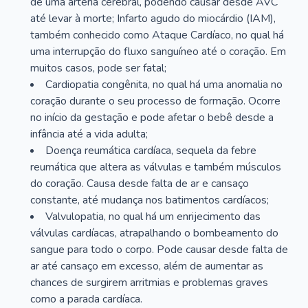
de uma artéria cerebral, podendo causar desde AVC
até levar à morte; Infarto agudo do miocárdio (IAM),
também conhecido como Ataque Cardíaco, no qual há
uma interrupção do fluxo sanguíneo até o coração. Em
muitos casos, pode ser fatal;
Cardiopatia congênita, no qual há uma anomalia no
coração durante o seu processo de formação. Ocorre
no início da gestação e pode afetar o bebê desde a
infância até a vida adulta;
Doença reumática cardíaca, sequela da febre
reumática que altera as válvulas e também músculos
do coração. Causa desde falta de ar e cansaço
constante, até mudança nos batimentos cardíacos;
Valvulopatia, no qual há um enrijecimento das
válvulas cardíacas, atrapalhando o bombeamento do
sangue para todo o corpo. Pode causar desde falta de
ar até cansaço em excesso, além de aumentar as
chances de surgirem arritmias e problemas graves
como a parada cardíaca.