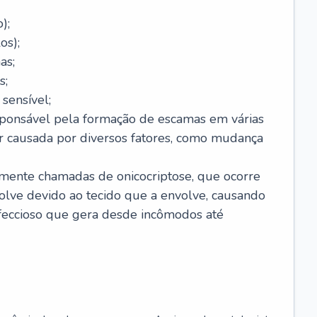
);
os);
as;
s;
sensível;
sponsável pela formação de escamas em várias
r causada por diversos fatores, como mudança
lmente chamadas de onicocriptose, que ocorre
lve devido ao tecido que a envolve, causando
nfeccioso que gera desde incômodos até