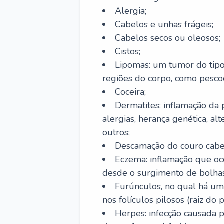
Alergia;
Cabelos e unhas frágeis;
Cabelos secos ou oleosos;
Cistos;
Lipomas: um tumor do tip
regiões do corpo, como pescoç
Coceira;
Dermatites: inflamação da 
alergias, herança genética, al
outros;
Descamação do couro cabel
Eczema: inflamação que oc
desde o surgimento de bolhas
Furúnculos, no qual há um
nos folículos pilosos (raiz do
Herpes: infecção causada 