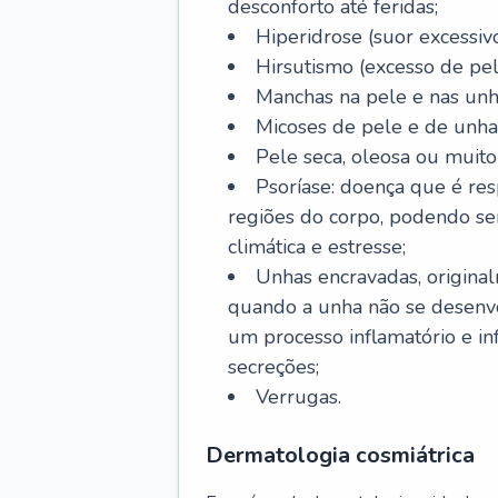
desconforto até feridas;
Hiperidrose (suor excessivo
Hirsutismo (excesso de pel
Manchas na pele e nas unh
Micoses de pele e de unha
Pele seca, oleosa ou muito 
Psoríase: doença que é re
regiões do corpo, podendo se
climática e estresse;
Unhas encravadas, origina
quando a unha não se desenvo
um processo inflamatório e i
secreções;
Verrugas.
Dermatologia cosmiátrica