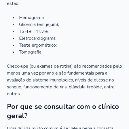
estão:
Hemograma;
Glicemia (em jejum);
TSH e T4 livre;
Eletrocardiograma;
Teste ergométrico;
Tomografia.
Check-ups (ou exames de rotina) são recomendados pelo
menos uma vez por ano e são fundamentais para a
avaliação do sistema imunológico, níveis de glicose no
sangue, funcionamento de rins, glândula tireóide, entre
outros.
Por que se consultar com o clínico
geral?
Uma dúvida muito comum é se vale a pena a consulta