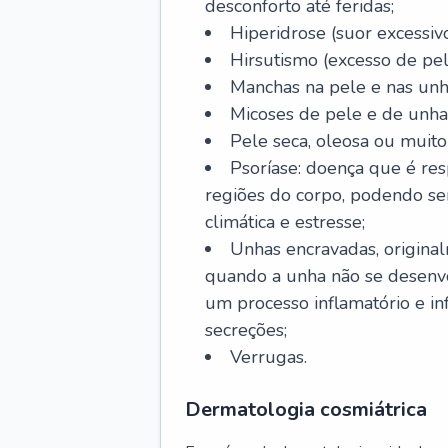
desconforto até feridas;
Hiperidrose (suor excessivo
Hirsutismo (excesso de pel
Manchas na pele e nas unh
Micoses de pele e de unha
Pele seca, oleosa ou muito 
Psoríase: doença que é re
regiões do corpo, podendo se
climática e estresse;
Unhas encravadas, origina
quando a unha não se desenvo
um processo inflamatório e i
secreções;
Verrugas.
Dermatologia cosmiátrica