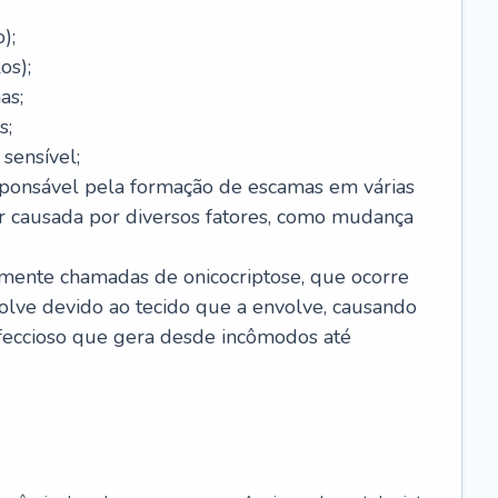
);
os);
as;
s;
sensível;
sponsável pela formação de escamas em várias
r causada por diversos fatores, como mudança
lmente chamadas de onicocriptose, que ocorre
lve devido ao tecido que a envolve, causando
nfeccioso que gera desde incômodos até