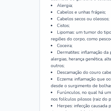
Alergia;
Cabelos e unhas frágeis;
Cabelos secos ou oleosos;
Cistos;
Lipomas: um tumor do tip
regiões do corpo, como pescoç
Coceira;
Dermatites: inflamação da 
alergias, herança genética, al
outros;
Descamação do couro cabel
Eczema: inflamação que oc
desde o surgimento de bolhas
Furúnculos, no qual há um
nos folículos pilosos (raiz do
Herpes: infecção causada 