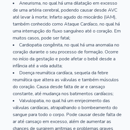
Aneurisma, no qual há uma dilatação em excesso
de uma artéria cerebral, podendo causar desde AVC
até levar à morte; Infarto agudo do miocárdio (IAM),
também conhecido como Ataque Cardíaco, no qual há
uma interrupção do fluxo sanguíneo até o coração. Em
muitos casos, pode ser fatal;
Cardiopatia congênita, no qual há uma anomalia no
coração durante o seu processo de formação. Ocorre
no início da gestação e pode afetar o bebê desde a
infância até a vida adulta;
Doença reumática cardíaca, sequela da febre
reumática que altera as válvulas e também músculos
do coração. Causa desde falta de ar e cansaço
constante, até mudança nos batimentos cardíacos;
Valvulopatia, no qual há um enrijecimento das
válvulas cardíacas, atrapalhando o bombeamento do
sangue para todo o corpo. Pode causar desde falta de
ar até cansaço em excesso, além de aumentar as
chances de surgirem arritmias e problemas graves