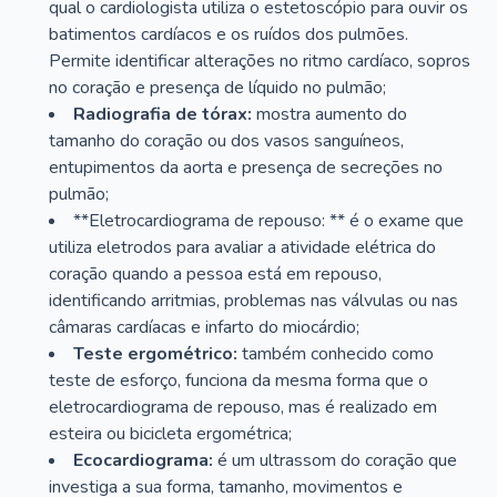
qual o cardiologista utiliza o estetoscópio para ouvir os
batimentos cardíacos e os ruídos dos pulmões.
Permite identificar alterações no ritmo cardíaco, sopros
no coração e presença de líquido no pulmão;
Radiografia de tórax:
mostra aumento do
tamanho do coração ou dos vasos sanguíneos,
entupimentos da aorta e presença de secreções no
pulmão;
**Eletrocardiograma de repouso: ** é o exame que
utiliza eletrodos para avaliar a atividade elétrica do
coração quando a pessoa está em repouso,
identificando arritmias, problemas nas válvulas ou nas
câmaras cardíacas e infarto do miocárdio;
Teste ergométrico:
também conhecido como
teste de esforço, funciona da mesma forma que o
eletrocardiograma de repouso, mas é realizado em
esteira ou bicicleta ergométrica;
Ecocardiograma:
é um ultrassom do coração que
investiga a sua forma, tamanho, movimentos e