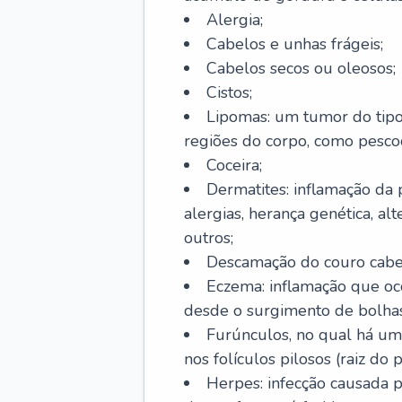
Alergia;
Cabelos e unhas frágeis;
Cabelos secos ou oleosos;
Cistos;
Lipomas: um tumor do tip
regiões do corpo, como pescoç
Coceira;
Dermatites: inflamação da 
alergias, herança genética, al
outros;
Descamação do couro cabel
Eczema: inflamação que oc
desde o surgimento de bolhas
Furúnculos, no qual há um
nos folículos pilosos (raiz do
Herpes: infecção causada 