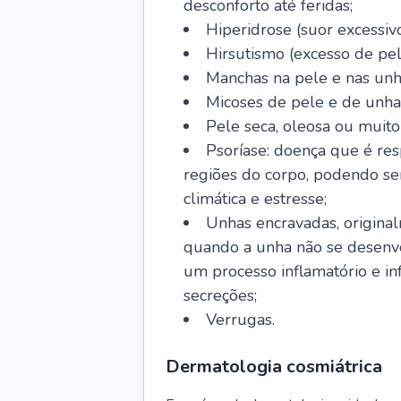
desconforto até feridas;
Hiperidrose (suor excessivo
Hirsutismo (excesso de pel
Manchas na pele e nas unh
Micoses de pele e de unha
Pele seca, oleosa ou muito 
Psoríase: doença que é re
regiões do corpo, podendo se
climática e estresse;
Unhas encravadas, origina
quando a unha não se desenvo
um processo inflamatório e i
secreções;
Verrugas.
Dermatologia cosmiátrica