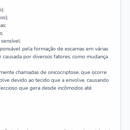
);
os);
as;
s;
sensível;
sponsável pela formação de escamas em várias
r causada por diversos fatores, como mudança
lmente chamadas de onicocriptose, que ocorre
lve devido ao tecido que a envolve, causando
nfeccioso que gera desde incômodos até