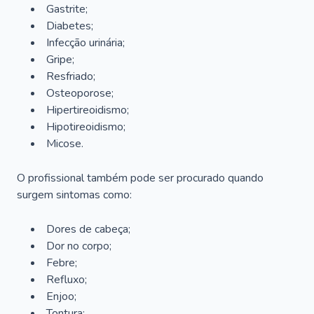
Gastrite;
Diabetes;
Infecção urinária;
Gripe;
Resfriado;
Osteoporose;
Hipertireoidismo;
Hipotireoidismo;
Micose.
O profissional também pode ser procurado quando
surgem sintomas como:
Dores de cabeça;
Dor no corpo;
Febre;
Refluxo;
Enjoo;
Tontura;