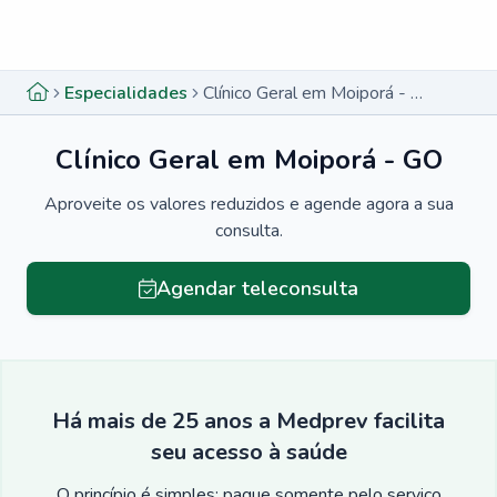
Menu lateral
Menu lateral
Especialidades
Clínico Geral em Moiporá - GO
Clínico Geral em Moiporá - GO
Aproveite os valores reduzidos e agende agora a sua
consulta.
Agendar teleconsulta
Há mais de 25 anos a Medprev facilita
seu acesso à saúde
O princípio é simples: pague somente pelo serviço