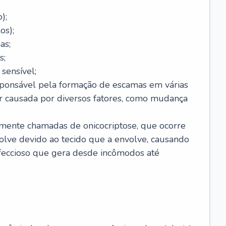
);
os);
as;
s;
sensível;
sponsável pela formação de escamas em várias
r causada por diversos fatores, como mudança
lmente chamadas de onicocriptose, que ocorre
lve devido ao tecido que a envolve, causando
nfeccioso que gera desde incômodos até