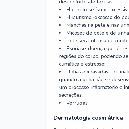
desconforto até feridas;
Hiperidrose (suor excessivo
Hirsutismo (excesso de pel
Manchas na pele e nas unh
Micoses de pele e de unha
Pele seca, oleosa ou muito 
Psoríase: doença que é re
regiões do corpo, podendo se
climática e estresse;
Unhas encravadas, origina
quando a unha não se desenvo
um processo inflamatório e i
secreções;
Verrugas.
Dermatologia cosmiátrica