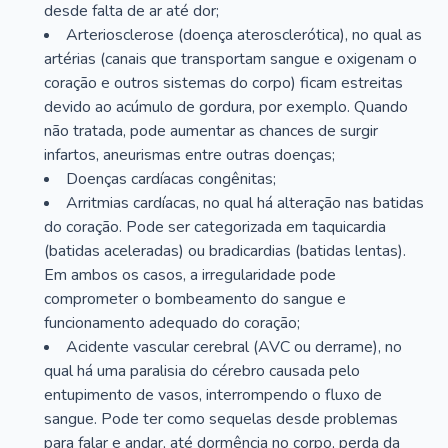
desde falta de ar até dor;
Arteriosclerose (doença aterosclerótica), no qual as
artérias (canais que transportam sangue e oxigenam o
coração e outros sistemas do corpo) ficam estreitas
devido ao acúmulo de gordura, por exemplo. Quando
não tratada, pode aumentar as chances de surgir
infartos, aneurismas entre outras doenças;
Doenças cardíacas congênitas;
Arritmias cardíacas, no qual há alteração nas batidas
do coração. Pode ser categorizada em taquicardia
(batidas aceleradas) ou bradicardias (batidas lentas).
Em ambos os casos, a irregularidade pode
comprometer o bombeamento do sangue e
funcionamento adequado do coração;
Acidente vascular cerebral (AVC ou derrame), no
qual há uma paralisia do cérebro causada pelo
entupimento de vasos, interrompendo o fluxo de
sangue. Pode ter como sequelas desde problemas
para falar e andar, até dormência no corpo, perda da