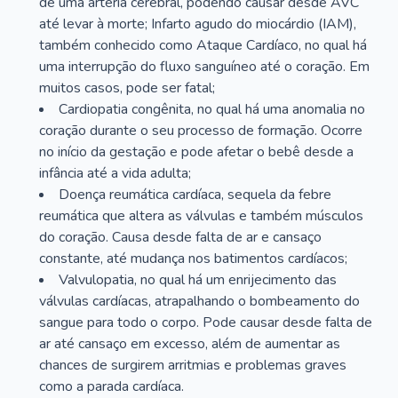
de uma artéria cerebral, podendo causar desde AVC
até levar à morte; Infarto agudo do miocárdio (IAM),
também conhecido como Ataque Cardíaco, no qual há
uma interrupção do fluxo sanguíneo até o coração. Em
muitos casos, pode ser fatal;
Cardiopatia congênita, no qual há uma anomalia no
coração durante o seu processo de formação. Ocorre
no início da gestação e pode afetar o bebê desde a
infância até a vida adulta;
Doença reumática cardíaca, sequela da febre
reumática que altera as válvulas e também músculos
do coração. Causa desde falta de ar e cansaço
constante, até mudança nos batimentos cardíacos;
Valvulopatia, no qual há um enrijecimento das
válvulas cardíacas, atrapalhando o bombeamento do
sangue para todo o corpo. Pode causar desde falta de
ar até cansaço em excesso, além de aumentar as
chances de surgirem arritmias e problemas graves
como a parada cardíaca.