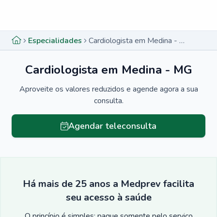
Menu lateral
Menu lateral
Especialidades
Cardiologista em Medina - MG
Cardiologista em Medina - MG
Aproveite os valores reduzidos e agende agora a sua
consulta.
Agendar teleconsulta
Há mais de 25 anos a Medprev facilita
seu acesso à saúde
O princípio é simples: pague somente pelo serviço