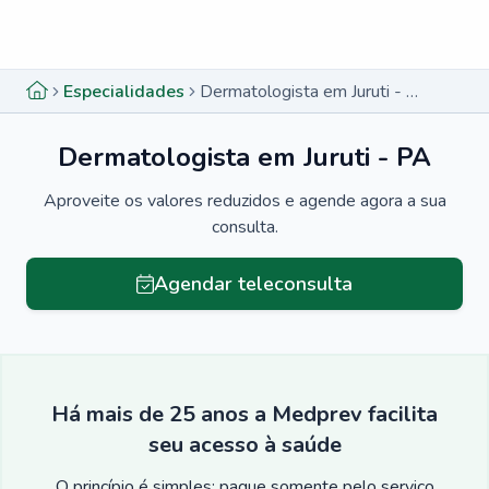
Menu lateral
Menu lateral
Especialidades
Dermatologista em Juruti - PA
Dermatologista em Juruti - PA
Aproveite os valores reduzidos e agende agora a sua
consulta.
Agendar teleconsulta
Há mais de 25 anos a Medprev facilita
seu acesso à saúde
O princípio é simples: pague somente pelo serviço