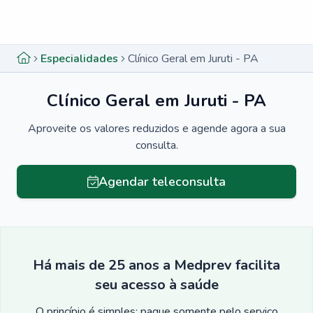
Menu lateral
Menu lateral
Especialidades
Clínico Geral em Juruti - PA
Clínico Geral em Juruti - PA
Aproveite os valores reduzidos e agende agora a sua
consulta.
Agendar teleconsulta
Há mais de 25 anos a Medprev facilita
seu acesso à saúde
O princípio é simples: pague somente pelo serviço