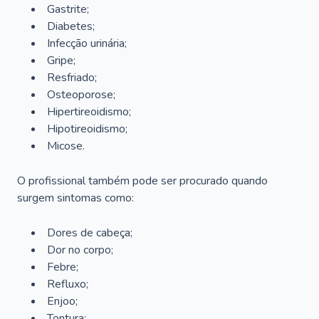
Gastrite;
Diabetes;
Infecção urinária;
Gripe;
Resfriado;
Osteoporose;
Hipertireoidismo;
Hipotireoidismo;
Micose.
O profissional também pode ser procurado quando
surgem sintomas como:
Dores de cabeça;
Dor no corpo;
Febre;
Refluxo;
Enjoo;
Tontura;