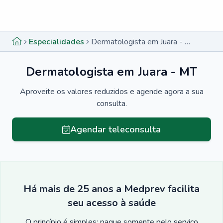
Menu lateral
Menu lateral
Especialidades
Dermatologista em Juara - MT
Dermatologista em Juara - MT
Aproveite os valores reduzidos e agende agora a sua
consulta.
Agendar teleconsulta
Há mais de 25 anos a Medprev facilita
seu acesso à saúde
O princípio é simples: pague somente pelo serviço